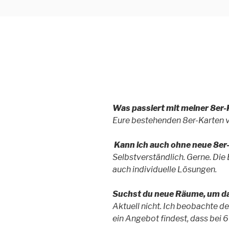
Zum
YOGA SAN
Dein Zentrum für Yoga und Me
Inhalt
springen
Was passiert mit meiner 8er-
Eure bestehenden 8er-Karten ve
Kann ich auch ohne neue 8er
Selbstverständlich. Gerne. Die
auch individuelle Lösungen.
Suchst du neue Räume, um d
Aktuell nicht. Ich beobachte de
ein Angebot findest, dass bei 6