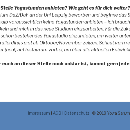
r Stelle Yogastunden anbieten? Wie geht es für dich weiter?
udium DaZ/DaF an der Uni Leipzig beworben und beginne das 
alb voraussichtlich keine Yogastunden anbieten – ich brauche 
eln und mich in das neue Studium einzuarbeiten. Für die Zukun
n schon bestehendes Yogastudio einzumieten, um weiter unter
ch allerdings erst ab Oktober/November zeigen. Schaut gern 
r (neu!) auf Instagram vorbei, um über alle aktuellen Entwick
r euch an dieser Stelle noch unklar ist, kommt gern jede
Impressum
I
AGB
I
Datenschutz
© 2018 Yoga Sangh