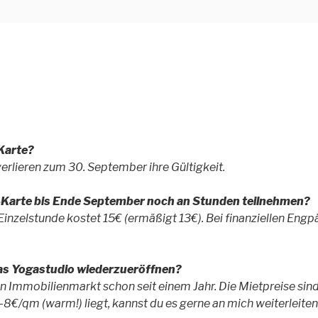
GHA
ditation im Osten von Leipzig
Karte?
rlieren zum 30. September ihre Gültigkeit.
-Karte bis Ende September noch an Stunden teilnehmen?
 Einzelstunde kostet 15€ (ermäßigt 13€). Bei finanziellen Eng
as Yogastudio wiederzueröffnen?
n Immobilienmarkt schon seit einem Jahr. Die Mietpreise sind 
-8€/qm (warm!) liegt, kannst du es gerne an mich weiterleiten